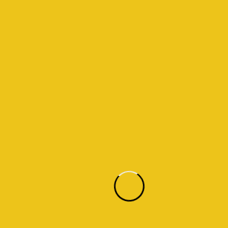
أهمية البناء والتشييد:
تشييد المستقبل: