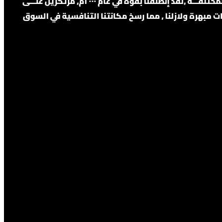
الكهربائية واعمال الميكانيكية . وتعد شركة إحدى الشركات السعودية الرائدة والمتخصصة في أعمال المقاولات بتخصصاتها المختلفـــة ,لقد إنطلقنا بقوة في عام ٢٠٠٠م, مرتكزين علـــى
ات مبهرة ولازلنا , مما رسخ مكانتنا التنافسية في السوق