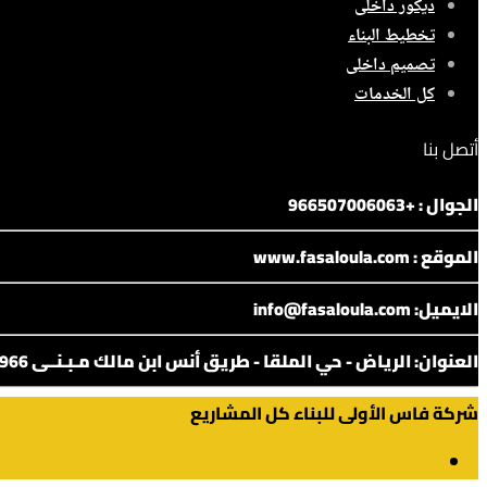
ديكور داخلى
تخطيط البناء
تصميم داخلى
كل الخدمات
أتصل بنا
الجوال : +966507006063
الموقع : www.fasaloula.com
الايميل: info@fasaloula.com
العنوان: الرياض - حي الملقا - طريق أنس ابن مالك مـبـنــى 5966 - الـدور الأول - مـكـتــــب 101
شركة فاس الأولى للبناء
كل المشاريع