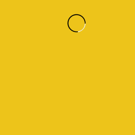
Mariem El Jasem
"فريقكم يجمع بين الإبداع والاحترافية. من تصميم
الواجهة الخارجية إلى البناء و التشييد،"
كان كل شيء مدروسًا بعناية. أنا معجب بشغفكم
للتفاصيل والتفاني في تقديم أعلى جودة.