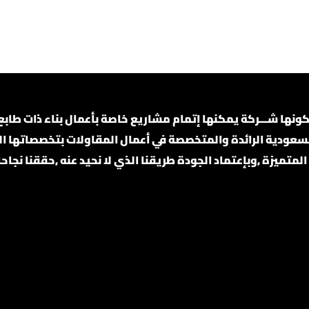
 شـــركة يمكنها إتمام مشاريع خاصة بأعمال بناء ذات طابع دق
لمتميزة ,وبإعتماد الجودة طريقنا الذي لا نحيد عنه ,حققنا نجاح