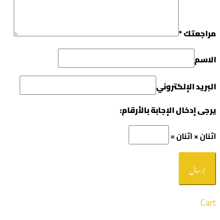
مراجعتك
*
الاسم
البريد الإلكتروني
يرجى إدخال الإجابة بالأرقام:
اثنان × اثنان =
Cart