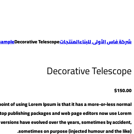
Shop
شركة فاس الأولى للبناء
المنتجات
Decorative Telescope
sample
Decorative Telescope
$
150.00
e point of using Lorem Ipsum is that it has a more-or-less normal
desktop publishing packages and web page editors now use Lorem
ous versions have evolved over the years, sometimes by accident,
sometimes on purpose (injected humour and the like).