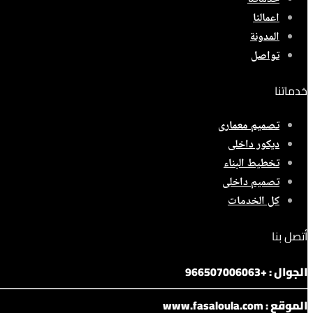
اعمالنا
المدونة
تواصل
خدماتنا
تصميم معمارى
ديكور داخلى
تخطيط البناء
تصميم داخلى
كل الخدمات
أتصل بنا
الجوال : +966507006063
الموقع : www.fasaloula.com