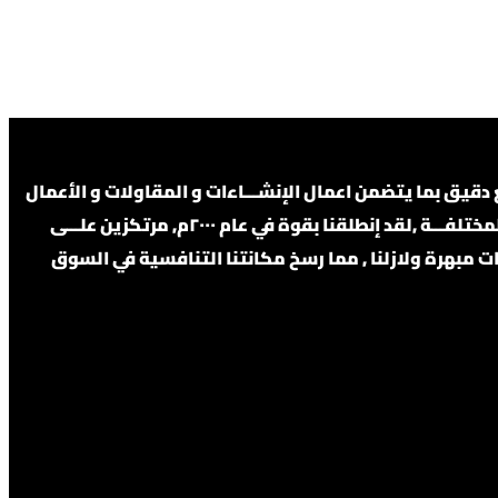
يق بما يتضمن اعمال الإنشـــاءات و المقاولات و الأعمال
الكهربائية واعمال الميكانيكية . وتعد شركة إحدى الشركات السعودية الرائدة والمتخصصة في أعمال المقاولات بتخصصاتها المختلفـــة ,لقد إنطلقنا بقوة في عام ٢٠٠٠م, مرتكزين علـــى
ات مبهرة ولازلنا , مما رسخ مكانتنا التنافسية في السوق