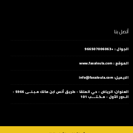
أتصل بنا
الجوال : +966507006063
الموقع : www.fasaloula.com
الايميل: info@fasaloula.com
العنوان: الرياض - حي الملقا - طريق أنس ابن مالك مـبـنــى 5966 -
الـدور الأول - مـكـتــــب 101