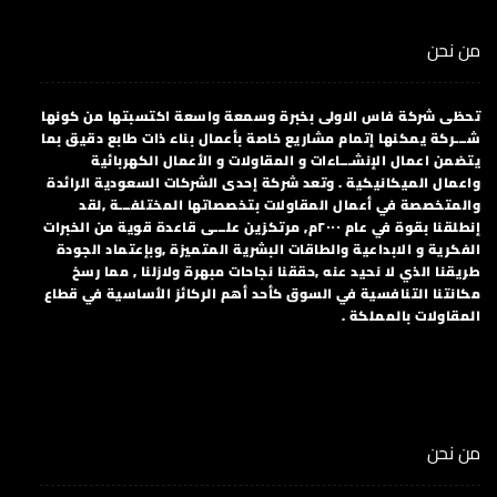
من نحن
تحظى شركة فاس الاولى بخبرة وسمعة واسعة اكتسبتها من كونها
شـــركة يمكنها إتمام مشاريع خاصة بأعمال بناء ذات طابع دقيق بما
يتضمن اعمال الإنشـــاءات و المقاولات و الأعمال الكهربائية
واعمال الميكانيكية . وتعد شركة إحدى الشركات السعودية الرائدة
والمتخصصة في أعمال المقاولات بتخصصاتها المختلفـــة ,لقد
إنطلقنا بقوة في عام ٢٠٠٠م, مرتكزين علـــى قاعدة قوية من الخبرات
الفكرية و الابداعية والطاقات البشرية المتميزة ,وبإعتماد الجودة
طريقنا الذي لا نحيد عنه ,حققنا نجاحات مبهرة ولازلنا , مما رسخ
مكانتنا التنافسية في السوق كأحد أهم الركائز الأساسية في قطاع
المقاولات بالمملكة .
من نحن