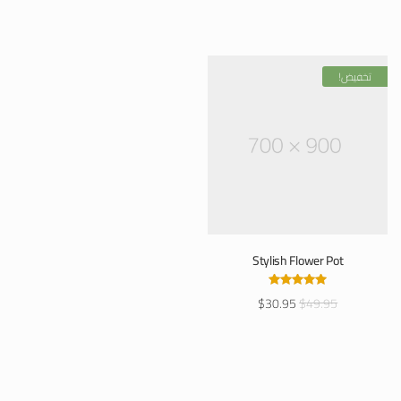
تخفيض!
Stylish Flower Pot
تم التقييم
$
30.95
$
49.95
5.00
من 5